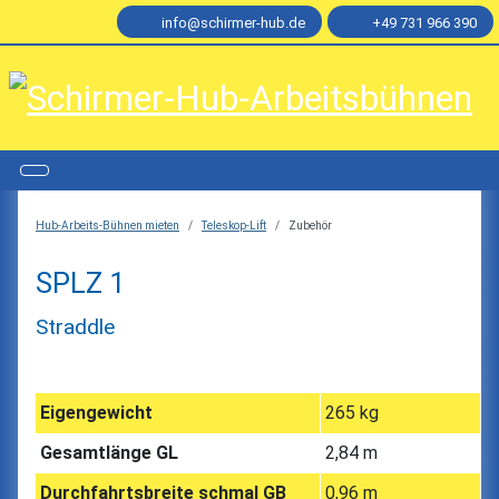
info@schirmer-hub.de
+49 731 966 390
Hub-Arbeits-Bühnen mieten
Teleskop-Lift
Zubehör
SPLZ 1
Straddle
Eigengewicht
265 kg
Gesamtlänge GL
2,84 m
Durchfahrtsbreite schmal GB
0,96 m