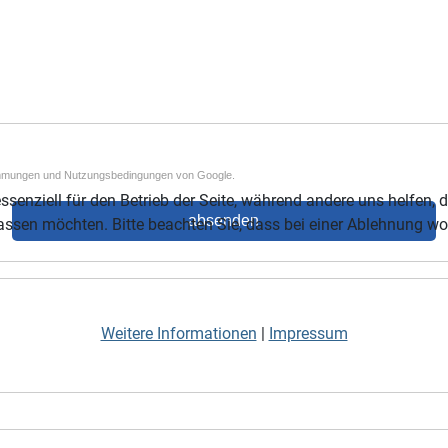
mmungen
und
Nutzungsbedingungen
von Google.
ssenziell für den Betrieb der Seite, während andere uns helfen,
absenden
assen möchten. Bitte beachten Sie, dass bei einer Ablehnung wom
Weitere Informationen
|
Impressum