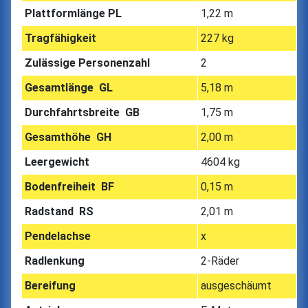
Plattformlänge PL
1,22 m
Tragfähigkeit
227 kg
Zulässige Personenzahl
2
Gesamtlänge GL
5,18 m
Durchfahrtsbreite GB
1,75 m
Gesamthöhe GH
2,00 m
Leergewicht
4604 kg
Bodenfreiheit BF
0,15 m
Radstand RS
2,01 m
Pendelachse
x
Radlenkung
2-Räder
Bereifung
ausgeschäumt