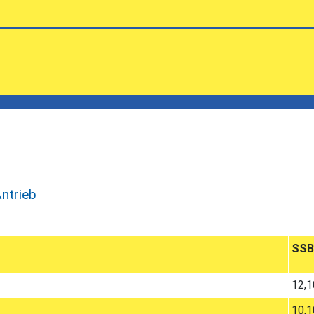
ntrieb
SSB
12,1
10,1