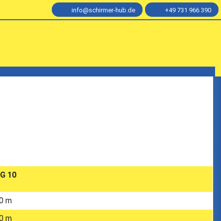
info@schirmer-hub.de
+49 731 966 390
G 10
0 m
0 m