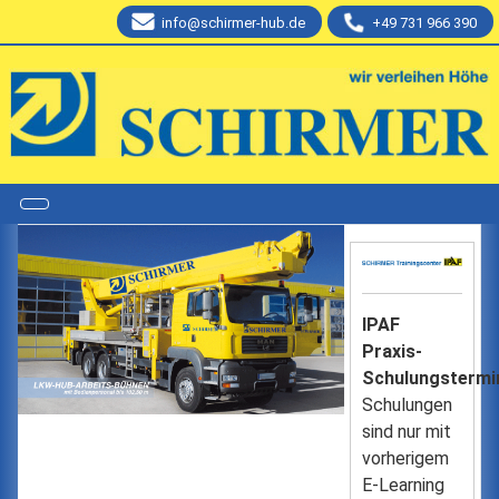
info@schirmer-hub.de
+49 731 966 390
IPAF
Praxis-
Schulungstermi
Schulungen
sind nur mit
vorherigem
E-Learning