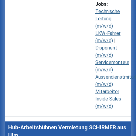
Jobs:
Technische
Leitung
(m/w/d)
LKW-Fahrer
(m/w/d)
|
Disponent
(m/w/d)
Servicemonteur
(m/w/d)
Aussendienstmitar
(m/w/d)
Mitarbeiter
Inside Sales
(m/w/d)
Hub-Arbeitsbühnen Vermietung SCHIRMER aus
Ulm