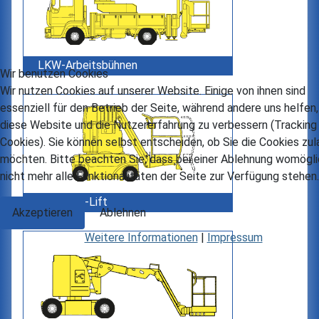
LKW-Arbeitsbühnen
Wir benutzen Cookies
Wir nutzen Cookies auf unserer Website. Einige von ihnen sind
essenziell für den Betrieb der Seite, während andere uns helfen,
diese Website und die Nutzererfahrung zu verbessern (Tracking
Cookies). Sie können selbst entscheiden, ob Sie die Cookies zu
möchten. Bitte beachten Sie, dass bei einer Ablehnung womögl
nicht mehr alle Funktionalitäten der Seite zur Verfügung stehen.
Teleskop-Lift
Akzeptieren
Ablehnen
Weitere Informationen
|
Impressum