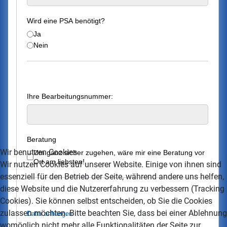
Wird eine PSA benötigt?
Ja
Nein
Ihre Bearbeitungsnummer:
Beratung
Wir benutzen Cookies
Um ganz sicher zugehen, wäre mir eine Beratung vor
Ort am liebsten!
Wir nutzen Cookies auf unserer Website. Einige von ihnen sind
essenziell für den Betrieb der Seite, während andere uns helfen,
diese Website und die Nutzererfahrung zu verbessern (Tracking
Cookies). Sie können selbst entscheiden, ob Sie die Cookies
zulassen möchten. Bitte beachten Sie, dass bei einer Ablehnung
Datei anhängen
womöglich nicht mehr alle Funktionalitäten der Seite zur