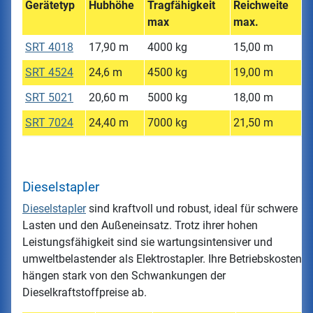
Gerätetyp
Hubhöhe
Tragfähigkeit
Reichweite
max
max.
SRT 4018
17,90 m
4000 kg
15,00 m
SRT 4524
24,6 m
4500 kg
19,00 m
SRT 5021
20,60 m
5000 kg
18,00 m
SRT 7024
24,40 m
7000 kg
21,50 m
Dieselstapler
Dieselstapler
sind kraftvoll und robust, ideal für schwere
Lasten und den Außeneinsatz. Trotz ihrer hohen
Leistungsfähigkeit sind sie wartungsintensiver und
umweltbelastender als Elektrostapler. Ihre Betriebskosten
hängen stark von den Schwankungen der
Dieselkraftstoffpreise ab.