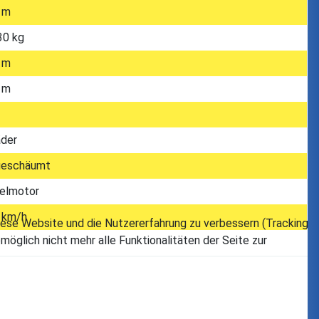
 m
30 kg
 m
 m
der
geschäumt
elmotor
 km/h
 diese Website und die Nutzererfahrung zu verbessern (Tracking
öglich nicht mehr alle Funktionalitäten der Seite zur