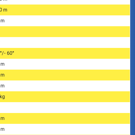
0 m
 m
°
°/- 60°
 m
 m
 m
kg
 m
 m