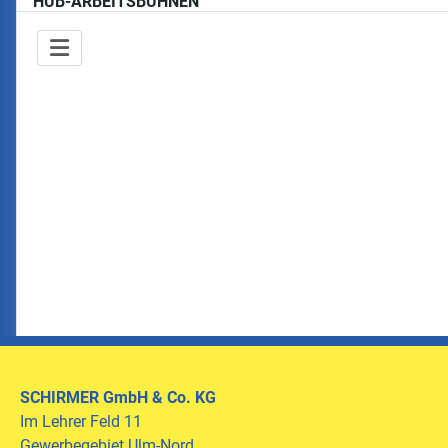
HUB-ARBEITSBÜHNEN
SCHIRMER
GmbH & Co. KG
Im Lehrer Feld 11
Gewerbegebiet Ulm-Nord